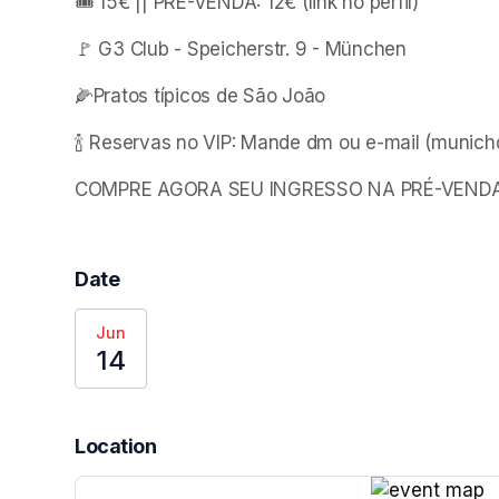
🎟️ 15€ || PRE-VENDA: 12€ (link no perfil)
🚩 G3 Club - Speicherstr. 9 - München
🌽Pratos típicos de São João 
🍾 Reservas no VIP: Mande dm ou e-mail (munic
COMPRE AGORA SEU INGRESSO NA PRÉ-VEND
Date
Jun
14
Location